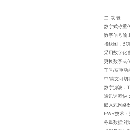
二
.
功能
:
数字式称重
数字信号输
接线图，BOM
采用数字化自
更换数字式
车号/皮重功能
中/英文可切
数字滤波：Tr
通讯速率快
嵌入式网络数
EWR
技术：
称重数据浏