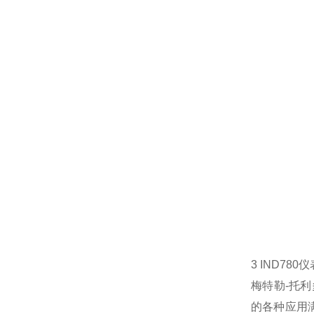
3 IND780仪
梅特勒-托利
的各种应用满