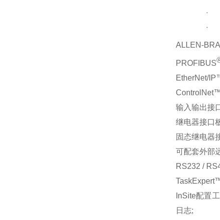
·
·
ALLEN-BR
PROFIBUS
EtherNet/IP
ControlNet
输入输出接
继电器接口板;
固态继电器接口
可配套外部远程A
RS232 / RS
TaskExpert
InSite
配置工
日志;