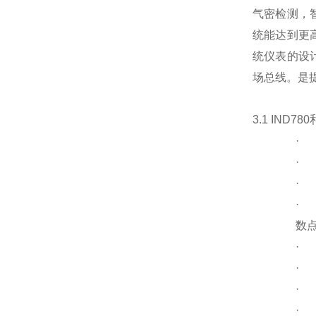
气密检测，智
统能达到更高
统仪表的设
场总线。是
3.1 IND7
·
·
·
数点
·
·
·
·