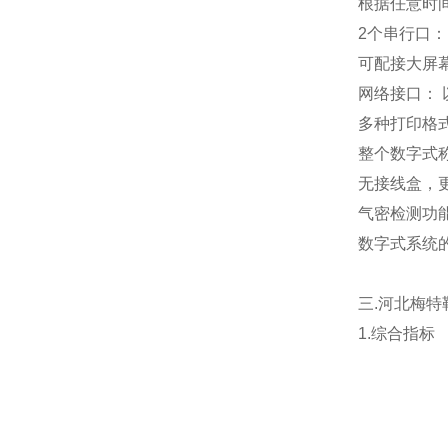
根据任意时
2
个串行口：1个
可配接大屏
网络接口：
多种打印格
整个数字式
无接线盒，
气密检测功
数字式系统
三.
河北梅特
1.综合指标