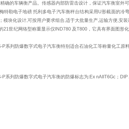
ui精确的车辆衡产品。传感器内部防雷击设计，保证汽车衡室外
特勒电子地磅 托利多电子汽车衡
秤台结构采用U形截面的冷
；模块化设计,可按用户要求组合,适于大批量生产,运输方便,安
的21世纪网络型称重显示仪IND780 及T800，它具有界面
-P
系列防爆数字式电子汽车衡特别适合石油化工等称量化工原
-P
系列防爆数字式电子汽车衡的防爆标志为:Ex nAIIT6Gc；DIP 