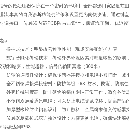
信号的微处理器保护在一个密封的环境中,全部都选用宽温度范围
理器,丰富的自我诊断功能使维修和设置更为简便快速。通过键盘
对话接口。传感器内部PCB防雷击设计，保证汽车衡、轨道衡
优点:
·
摇柱式技术：明显改善称重性能，现场安装和维护方便
·
数字智能化补偿技术：补偿外界环境因素对精度输出的影响
变动和蠕变，性能超群，信号传输距离远（300米）
·
防转的连接件设计：确保传感器连接器和电缆不被拧断，减
·
全不锈钢焊接焊接密封：防护等级IP68, 防水、防潮、防
·
外壳机械强度高，防止硬物的损伤影响正常工作，适合各类
·
不锈钢双屏蔽通讯电缆：可以防止电缆被鼠咬坏，提高产品
·
加厚型橡胶防尘裙套设计：防止散料、金属粉末侵入传感器
·
传感器易插拔式双连接器设计：方便更换电缆，确保快速服
护等级达到IP68