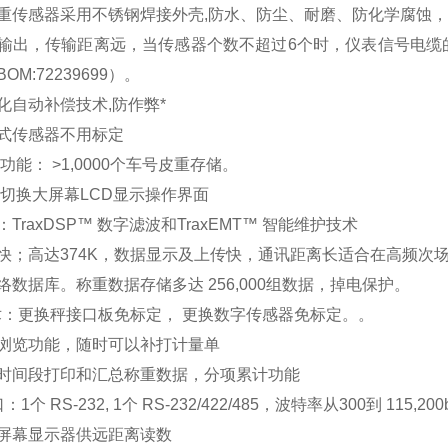
重传感器采用不锈钢焊接外壳,防水、防尘、耐磨、防化学腐蚀
输出，传输距离远，当传感器个数不超过6个时，仪表信号电缆的
OM:72239699）。
化自动补偿技术,防作弊*
式传感器不用标定
功能： >1,0000个车号皮重存储。
可切换大屏幕LCD显示操作界面
TraxDSP™ 数字滤波和TraxEMT™ 智能维护技术
快；高达374K，数据显示及上传快，通讯距离长适合在高频次
络数据库。称重数据存储多达 256,000组数据，掉电保护。
术：更换秤接口板免标定， 更换数字传感器免标定。。
浏览功能，随时可以补打计量单
时间段打印和汇总称重数据，分项累计功能
1个 RS-232, 1个 RS-232/422/485，波特率从300到 115
屏幕显示器供远距离读数