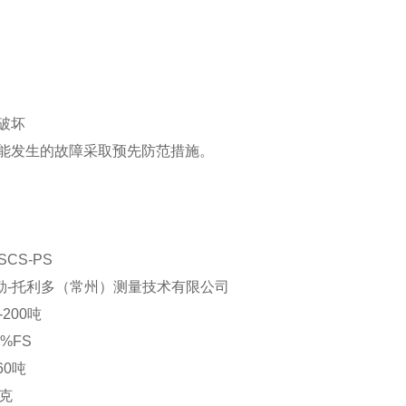
破坏
能发生的故障采取预先防范措施。
-PS
利多（常州）测量技术有限公司
00吨
%FS
60
吨
克