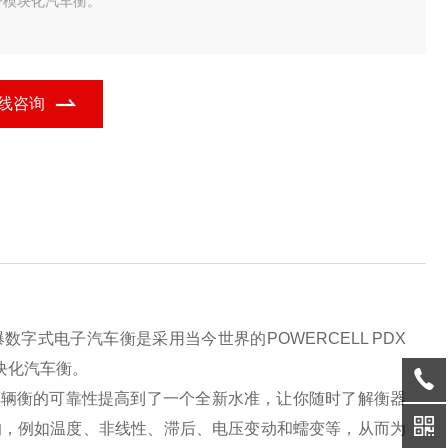
子模块化汽车衡。
式称重传感器POWERCELL PDX采用了崭新的预诊断设计理念,将
辆衡的可靠性提高到了一个全新水准，让你随时了解衡器的工作状
。称重传感器的内置微处理器可持续补偿不断变化的外部
线咨询
爆数字式电子汽车衡是采用当今世界的POWERCELL PDX
模块化汽车衡。
,将车辆衡的可靠性提高到了一个全新水准，让你随时了解衡器
响，例如温度、非线性、滞后、电压变动和蠕变等，从而为