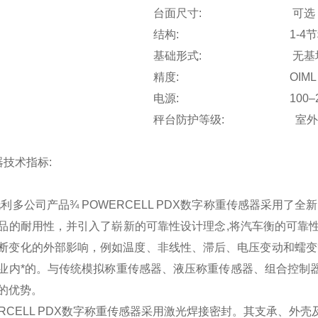
台面尺寸: 可选
结构: 1-4节秤台,全钢结构
基础形式: 无基坑
精度: OIML II
电源:
100–
秤台防护等级: 室外工作
器技术指标:
托利多公司产品
¾
POWERCELL PDX
数字称重传感器采用了全新
品的耐用性，并引入了崭新的可靠性设计理念,将汽车衡的可靠
断变化的外部影响，例如温度、非线性、滞后、电压变动和蠕变等
业内*的。与传统模拟称重传感器、液压称重传感器、组合控制器和数
的优势。
RCELL PDX
数字称重传感器采用激光焊接密封。其支承、外壳