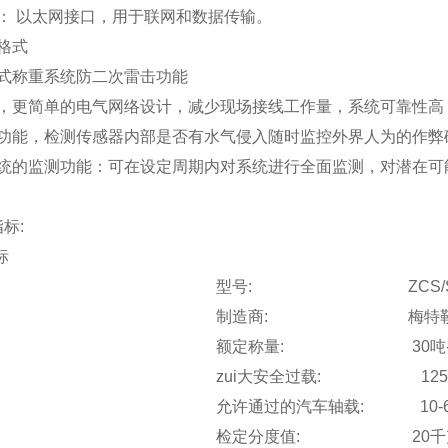
： 以太网接口，用于联网和数据传输。
格式
式称重系统防二次雷击功能
，更简单的电气网络设计，减少现场接线工作量，系统可靠性高
功能，检测传感器内部是否有水气侵入随时监控外界人为的作弊
统的监测功能：可在设定周期内对系统进行全面监测，对潜在可
指标:
标
型号: ZCS/SCS
制造商: 梅特勒-托
额定称量: 30吨-2
zui大安全过载: 125
允许通过的汽车轴载:
10-
检定分度值: 20千