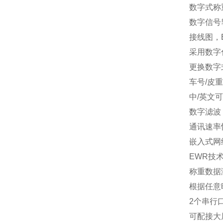
数字式称
数字信号
接线图，B
采用数字
更换数字
车号/皮重
中/英文
数字滤波：
通讯速率
嵌入式网
EWR
技
称重数据
根据任意
2
个串行口：
可配接大