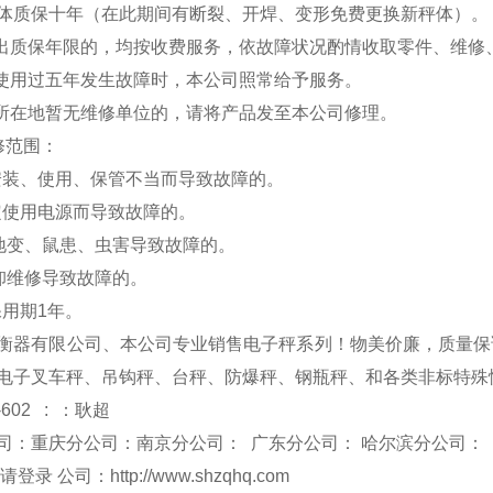
体质保十年（在此期间有断裂、开焊、变形免费更换新秤体）。
超出质保年限的，均按收费服务，依故障状况酌情收取零件、维修
品使用过五年发生故障时，本公司照常给予服务。
户所在地暂无维修单位的，请将产品发至本公司修理。
修范围：
安装、使用、保管不当而导致故障的。
定使用电源而导致故障的。
、地变、鼠患、虫害导致故障的。
拆卸维修导致故障的。
保用期1年。
衡器有限公司、本公司专业销售电子秤系列！物美价廉，质量保
电子叉车秤
、吊钩秤、台秤、防爆秤、钢瓶秤、和各类非标特殊
-602 : ：耿超
司：重庆分公司：南京分公司： 广东分公司： 哈尔滨分公司：
 请登录 公司：
http://www.shzqhq.com