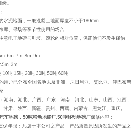
II级。
：
水泥地面，一般混凝土地面厚度不小于180mm
粮库、果场等季节性使用的场合
注意电子地磅与引坡、滚轮的相对位置，保证他们不发生碰触
m 6m 7m 8m 9m
.5m 3m
10吨 15吨 20吨 30吨 50吨 60吨
的用户已分布全国名地以及非洲、尼日利亚、赞比亚、津巴布
家。
：湖南、湖北、广西、广东、河南、河北、山东、山西、江西
、甘肃、陕西、新疆、贵州、西藏、内蒙古、黑龙江、重庆。
动汽车地磅，50吨移动地磅厂,50吨移动地磅厂
保修内容：
费质保年限：凡属于本公司之产品，产品质量原因所发生的产品