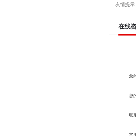
友情提示
在线
您
您
联
常