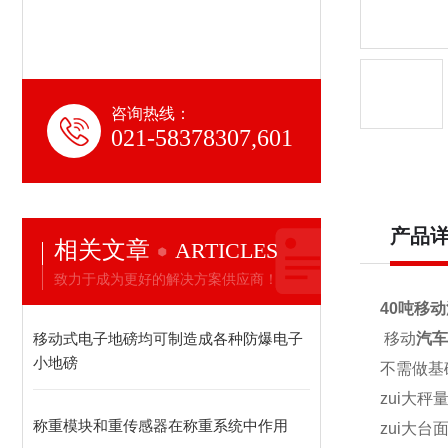
咨询热线：
021-58378307,601
产品
相关文章
ARTICLES
致力于成为更好的解决方案供应商！
40吨移
移动式电子地磅均可制造成各种防爆电子
移动
汽车
小地磅
不需做基
zui大秤量
称重模块和重传感器在称重系统中作用
zui大台面