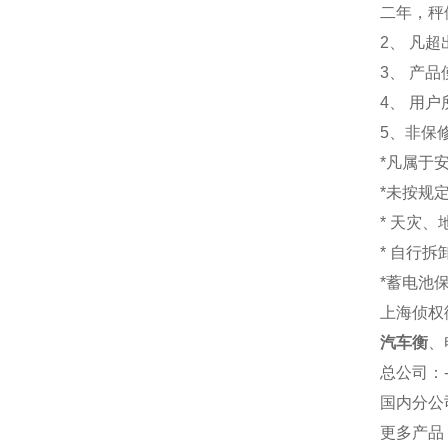
二年，秤
2、 凡
3、 产
4、 用
5、非保
*凡属于
*未按规
* 天灾
* 自行
*蓄电池
上海侦权
汽车衡
、
总公司
：
国内分公
更多产品