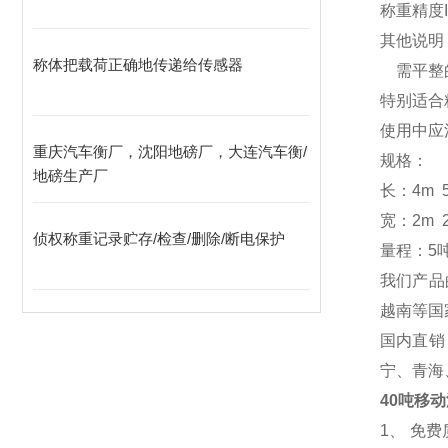
称重精度I
其他说明
称体把载荷正确地传递给传感器
需平整的
特别适合
使用中应
重庆汽车衡厂，沈阳地磅厂，大连汽车衡/
规格：
地磅生产厂
长：4m 5
宽：2m 2
侦权称重记录贮存/检查/删除/断电保护
量程：5吨 
我们产品
越南等国
国内直销
宁、青海
40吨移
1
、 免