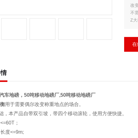
改
不
Z大
?Z
?称
?
在
需
特
详情
动汽车地磅，50吨移动地磅厂,50吨移动地磅厂
衡
用于需要偶尔改变称重地点的场合。
础，本产品自带双引坡，带四个移动滚轮，使用方便快捷。
<=60T；
长度<=9m;