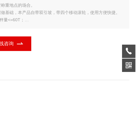
变称重地点的场合。
需做基础，本产品自带双引坡，带四个移动滚轮，使用方便快捷。
秤量<=60T；
大台面长度<=9m;
重精度III级。
其他说明：
线咨询
平整的水泥地面，一般混凝土地面厚度不小于180mm
别适合粮库、果场等季节性