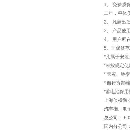
1
、 免费质
二年，秤体
2、 凡超
3、 产品
4、 用户
5、非保修
*凡属于安
*未按规定
* 天灾、地
* 自行拆卸
*蓄电池保用
上海侦权衡
汽车衡
、
电
总公司
：-6
国内分公司