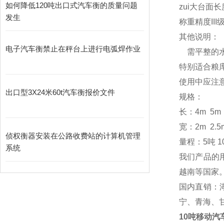
如何降低120吨出口式汽车衡的质量问题
zui大台面长度
发生
称重精度III
其他说明：
电子汽车衡禁止在秤台上进行电弧焊作业
需平整的水
特别适合粮
使用中应注
出口型3X24米60t汽车衡报价文件
规格：
长：4m 5m 
宽：2m 2.5
侦权衡器安装在公路收费站的计算机管理
量程：5吨 10
系统
我们产品的
越南等国家
国内直销：
宁、青海、
10吨移动汽