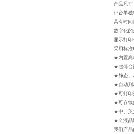
产品尺寸：
秤台单独
具有时间
数字化的
显示打印
采用标准
★内置高
★超薄台
★静态、
★自动判
★可打印
★可存续
★中、英
★全液晶
我们产品