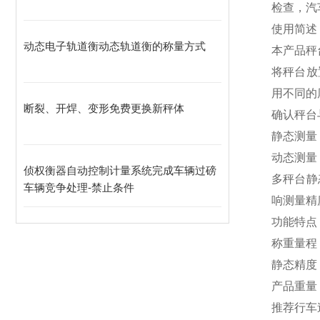
检查，汽
使用简述
动态电子轨道衡动态轨道衡的称量方式
本产品秤
将秤台放
用不同的
断裂、开焊、变形免费更换新秤体
确认秤台
静态测量
动态测量
侦权衡器自动控制计量系统完成车辆过磅
多秤台静
车辆竞争处理-禁止条件
响测量精
功能特点
称重量程：
静态精度：
产品重量
推荐行车速