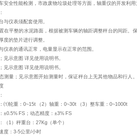
车安全性能检测，市政废物垃圾处理等方面，轴重仪的开发利用
：
台与仪表须配套使用。
置在平整的水泥路面，根据被测车辆的轴距调整秤台的间距。
厚度的垫片进行调整。
与仪表的通讯正常，电量显示在正常的范围。
；见示意图 详见使用说明书。
；见示意图 详见使用说明书。
态测量；见示意图开始测量时，保证秤台上无其他物品和行人
度
：
⑴轮重：0~15t （2）轴重：0~30t （3）整车重：0~1000
±0.5% FS；动态精度：±3% FS
：（1）秤重台：27Kg（单个）
度：3-5公里/小时