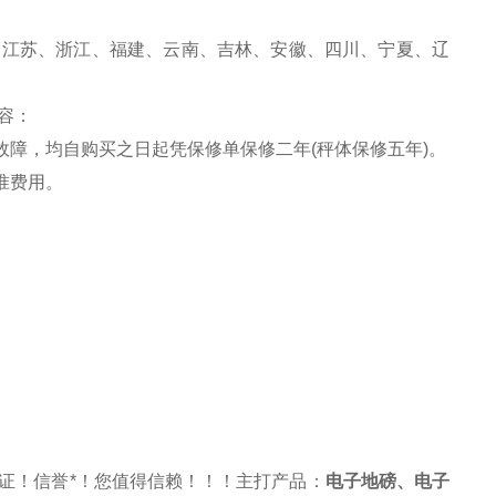
、江苏、浙江、福建、云南、吉林、安徽、四川、宁夏、辽
容：
故障，均自购买之日起凭保修单保修二年(秤体保修五年)。
准费用。
证！信誉*！您值得信赖！！！主打产品：
电子地磅
、
电子