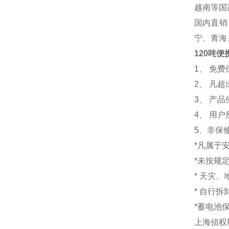
越南等国
国内直销
宁、青海
120吨
1
、 免
2、 凡
3、 产
4、 用
5、非保
*凡属于
*未按规
* 天灾
* 自行
*蓄电池
上海侦权