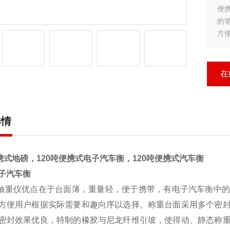
便
的
方
器
果
在
详情
便携式地磅，120吨便携式电子汽车衡，120吨便携式汽车衡
子汽车衡
轴重仪
优点在于台面薄，重量轻，便于携带，有电子
汽车衡
中
方便用户根据实际需要和趣向序以选择。称重台面采用多个密
密封效果优良，特制的橡胶与尼龙纤维引坡，使得动、静态称