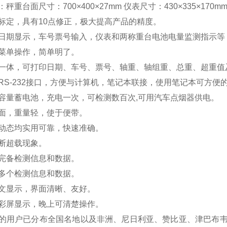
秤重台面尺寸：700×400×27mm 仪表尺寸：430×335×170m
标定，具有10点修正，极大提高产品的精度。
日期显示，车号票号输入，仪表和两称重台电池电量监测指示等
菜单操作，简单明了。
一体，可打印日期、车号、票号、轴重、轴组重、总重、超重值
RS-232接口，方便与计算机，笔记本联接，使用笔记本可方便
容量蓄电池，充电一次，可检测数百次,可用汽车点烟器供电。
面，重量轻，使于便带。
动态均实用可靠，快速准确。
断超载现象。
完备检测信息和数据。
多个检测信息和数据。
文显示，界面清晰、友好。
彩屏显示，晚上可清楚操作。
的用户已分布全国名地以及非洲、尼日利亚、赞比亚、津巴布