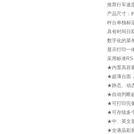
推荐行车速度
产品尺寸：秤重
秤台单独标
具有时间日
数字化的菜
显示打印一
采用标准R
★内置高容
★超薄台面
★静态、动
★自动判断
★可打印完
★可存续多
★中、英文
★全液晶彩