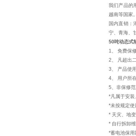
我们产品的
越南等国家
国内直销：
宁、青海、
50吨动态式
1
、 免费保
2、 凡超
3、 产品
4、 用户
5、非保修
*凡属于安
*未按规定
* 天灾、地
* 自行拆卸
*蓄电池保用