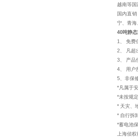
越南等国
国内直销
宁、青海
40吨静
1
、 免
2、 凡
3、 产
4、 用
5、非保
*凡属于
*未按规
* 天灾
* 自行
*蓄电池
上海侦权