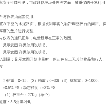
车安全性能检测，市政废物垃圾处理等方面，轴重仪的开发利用
：
台与仪表须配套使用。
置在平整的水泥路面，根据被测车辆的轴距调整秤台的间距。
厚度的垫片进行调整。
与仪表的通讯正常，电量显示在正常的范围。
；见示意图 详见使用说明书。
；见示意图 详见使用说明书。
态测量；见示意图开始测量时，保证秤台上无其他物品和行人
度
：
⑴轮重：0~15t （2）轴重：0~30t （3）整车重：0~1000
±0.5% FS；动态精度：±3% FS
：（1）秤重台：27Kg（单个）
度：3-5公里/小时