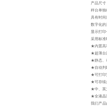
产品尺寸：
秤台单独
具有时间
数字化的
显示打印
采用标准
★内置高
★超薄台
★静态、
★自动判
★可打印
★可存续
★中、英
★全液晶
我们产品