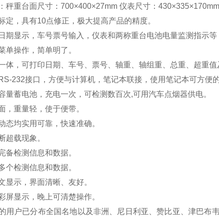
秤重台面尺寸：700×400×27mm 仪表尺寸：430×335×170m
标定，具有10点修正，极大提高产品的精度。
日期显示，车号票号输入，仪表和两称重台电池电量监测指示等
菜单操作，简单明了。
一体，可打印日期、车号、票号、轴重、轴组重、总重、超重值
RS-232接口，方便与计算机，笔记本联接，使用笔记本可方便
容量蓄电池，充电一次，可检测数百次,可用汽车点烟器供电。
面，重量轻，使于便带。
动态均实用可靠，快速准确。
断超载现象。
完备检测信息和数据。
多个检测信息和数据。
文显示，界面清晰、友好。
彩屏显示，晚上可清楚操作。
的用户已分布全国名地以及非洲、尼日利亚、赞比亚、津巴布