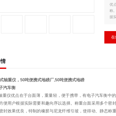
优
称
据
强
制
在
详情
态式轴重仪，50吨便携式地磅厂,50吨便携式地磅
子汽车衡
轴重仪
优点在于台面薄，重量轻，便于携带，有电子
汽车衡
中
方便用户根据实际需要和趣向序以选择。称重台面采用多个密
密封效果优良，特制的橡胶与尼龙纤维引坡，使得动、静态称