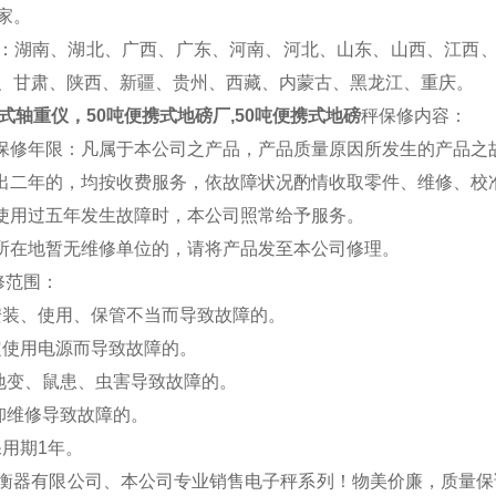
家。
：湖南、湖北、广西、广东、河南、河北、山东、山西、江西
、甘肃、陕西、新疆、贵州、西藏、内蒙古、黑龙江、重庆。
态式轴重仪，50吨便携式地磅厂,50吨便携式地磅
秤
保修内容：
费保修年限：凡属于本公司之产品，产品质量原因所发生的产品之
超出二年的，均按收费服务，依故障状况酌情收取零件、维修、校
品使用过五年发生故障时，本公司照常给予服务。
户所在地暂无维修单位的，请将产品发至本公司修理。
修范围：
安装、使用、保管不当而导致故障的。
定使用电源而导致故障的。
、地变、鼠患、虫害导致故障的。
拆卸维修导致故障的。
保用期1年。
衡器有限公司、本公司专业销售电子秤系列！物美价廉，质量保