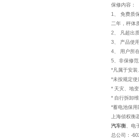
保修内容：
1
、 免费质
二年，秤体
2、 凡超
3、 产品
4、 用户
5、非保修
*凡属于安
*未按规定
* 天灾、地
* 自行拆卸
*蓄电池保用
上海侦权衡
汽车衡
、电
总公司
：-6