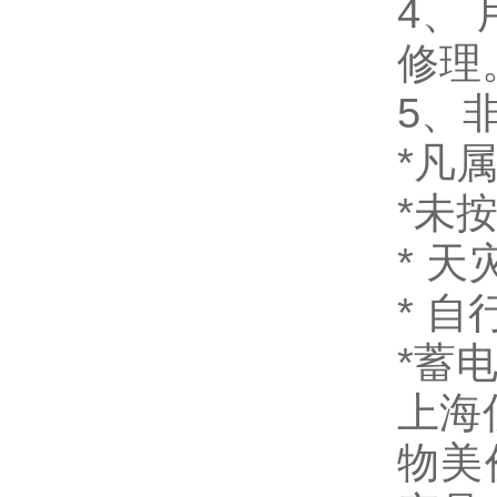
4、
修理
5、
*凡
*未
* 
* 
*蓄
上海
物美