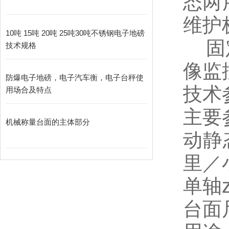
态两
维护
10吨 15吨 20吨 25吨30吨不锈钢电子地磅
固
技术规格
像监
防爆电子地磅，电子汽车衡，电子台秤使
技术
用场合及特点
主要
机械称量台面的主体部分
动静
里／
单轴z
台面尺