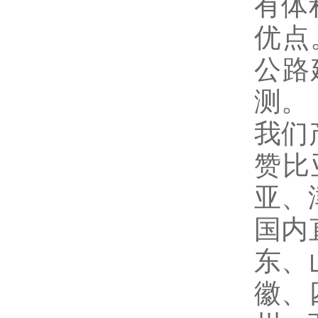
有体
优点
公路
测。
我们
赞比
亚、
国内
东、
徽、