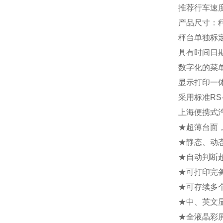
推荐行车速度
产品尺寸：秤重
秤台单独标
具有时间日
数字化的菜
显示打印一
采用标准R
上海便携式
★超薄台面
★静态、动
★自动判断
★可打印完
★可存续多
★中、英文
★全液晶彩