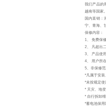
我们产品的
越南等国家
国内直销：
宁、青海、
保修内容：
1
、 免费保
2、 凡超
3、 产品
4、 用户
5、非保修
*凡属于安
*未按规定
* 天灾、地
* 自行拆卸
*蓄电池保用