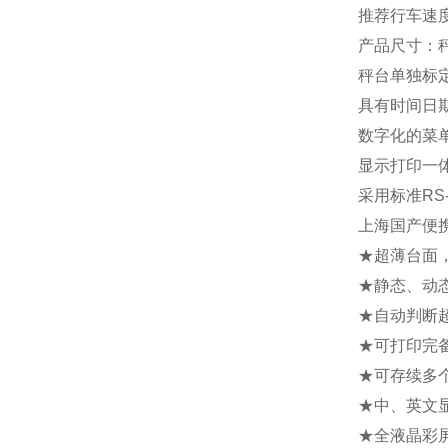
推荐行车速度
产品尺寸：秤重
秤台单独标
具有时间日
数字化的菜
显示打印一
采用标准R
上海国产便
★超薄台面
★静态、动
★自动判断
★可打印完
★可存续多
★中、英文
★全液晶彩