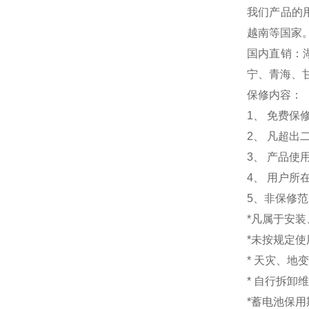
我们产品的
越南等国家
国内直销：
宁、青海、
保修内容：
1
、 免费保
2、 凡超
3、 产品
4、 用户
5、非保修
*凡属于安
*未按规定
* 天灾、地
* 自行拆卸
*蓄电池保用