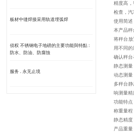
精度高，
检查，汽
板材中缝焊接采用轨道埋弧焊
使用简述
本产品秤
将秤台放
侦权 不锈钢电子地磅的主要功能與特點 :
用不同的
防水、防油、防腐蚀
确认秤台
静态测量
服务 . 永无止境
动态测量
多秤台静
响测量精
功能特点
称重量程：
静态精度：
产品重量