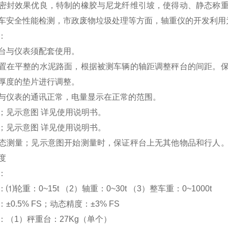
密封效果优良，特制的橡胶与尼龙纤维引坡，使得动、静态称
车安全性能检测，市政废物垃圾处理等方面，轴重仪的开发利用
：
台与仪表须配套使用。
置在平整的水泥路面，根据被测车辆的轴距调整秤台的间距。
厚度的垫片进行调整。
与仪表的通讯正常，电量显示在正常的范围。
；见示意图 详见使用说明书。
；见示意图 详见使用说明书。
态测量；见示意图开始测量时，保证秤台上无其他物品和行人
度
：
⑴轮重：0~15t （2）轴重：0~30t （3）整车重：0~1000
±0.5% FS；动态精度：±3% FS
：（1）秤重台：27Kg（单个）