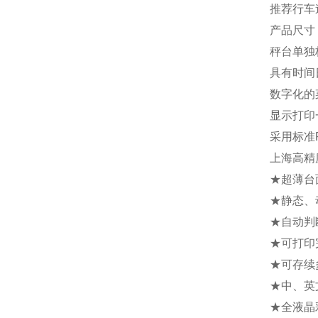
推荐行车速
产品尺寸：
秤台单独
具有时间
数字化的
显示打印
采用标准
上海高精
★超薄台
★静态、
★自动判
★可打印
★可存续
★中、英
★全液晶