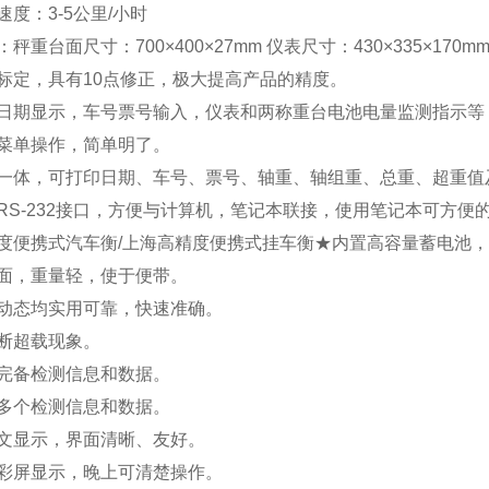
度：3-5公里/小时
秤重台面尺寸：700×400×27mm 仪表尺寸：430×335×170m
标定，具有10点修正，极大提高产品的精度。
日期显示，车号票号输入，仪表和两称重台电池电量监测指示等
菜单操作，简单明了。
一体，可打印日期、车号、票号、轴重、轴组重、总重、超重值
RS-232接口，方便与计算机，笔记本联接，使用笔记本可方便
度便携式汽车衡/上海高精度便携式挂车衡
★内置高容量蓄电池，
面，重量轻，使于便带。
动态均实用可靠，快速准确。
断超载现象。
完备检测信息和数据。
多个检测信息和数据。
文显示，界面清晰、友好。
彩屏显示，晚上可清楚操作。