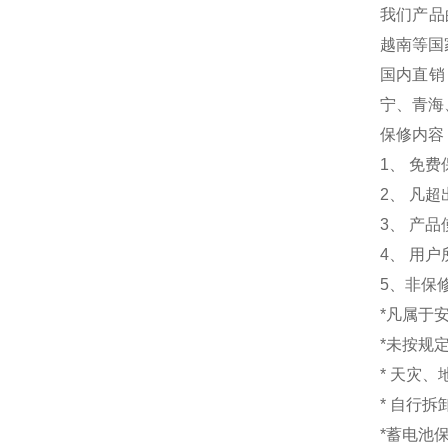
我们产品
越南等国
国内直销
宁、青海
保修内容
1
、 免
2、 凡
3、 产
4、 用
5、非保
*凡属于
*未按规
* 天灾
* 自行
*蓄电池