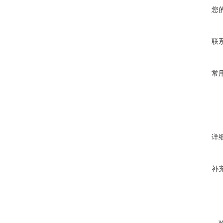
您
联
常
详
补