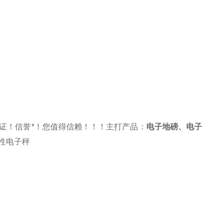
证！信誉*！您值得信赖！！！主打产品：
电子地磅
、
电子
性电子秤