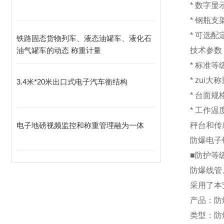
* 数
* 钢瓶
* 可选
铁路固态货物列车、液态油罐车、液化石
油气罐车的动态 称重计量
技术参数
* 标准
*
zui大称
3.4米*20米出口式电子汽车衡结构
* 台面规
* 工作温
电子地磅视频监控和称重管理融为一体
秤台和传感
防爆
电子
■防护等
防爆线管
采用了本
产品：防
类型：防