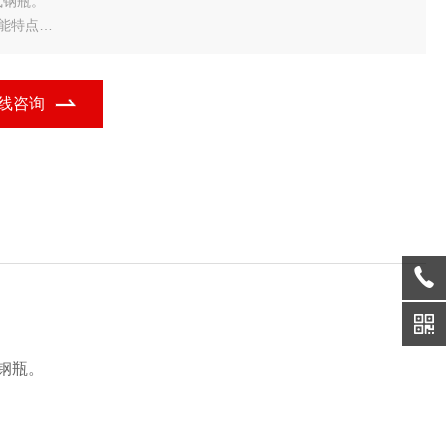
气钢瓶。
功能特点
框架结构秤体
数字显示，计量准确
钢瓶支架方便钢瓶旋转
线咨询
 可选配定值输出、报警提示功能
技术参数
标准等级：OIML Ⅲ
钢瓶。