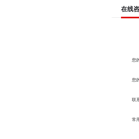
在线
您
您
联
常