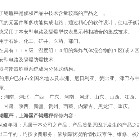
子钢瓶秤是侦权产品中技术含量较高的产品之一。
代的元器件和多功能集成电路，通过精心的软件设计，使电子衡
统采用了本安型电路及隔爆型仪表显示器相结合的集成技术。
用于石油、化工、矿井、医药、部门。
在具有ＩＩＢ级，温度组Ｔ４组的爆炸气体混合物的１区(或２区
安型电路及隔爆防爆技术。
器与衡器称重系统成为分体式结构。
的用户已分布全国名地以及非洲、尼日利亚、赞比亚、津巴布
家。
：湖南、湖北、广西、广东、河南、河北、山东、山西、江西
、甘肃、陕西、新疆、贵州、西藏、内蒙古、黑龙江、重庆。
钢瓶秤，上海国产钢瓶秤
保修内容：
费保修年限：凡属于本公司之产品，产品质量原因所发生的产品之
超出二年的，均按收费服务，依故障状况酌情收取零件、维修、校