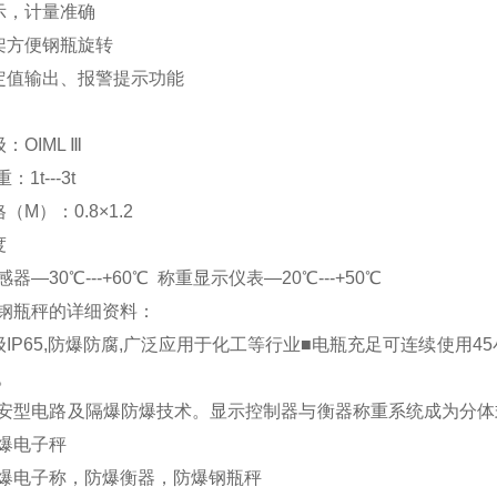
字显示，计量准确
支架方便钢瓶旋转
配定值输出、报警提示功能
等级：OIML Ⅲ
重：1t---3t
格（M）：0.8×1.2
度
器—30℃---+60℃ 称重显示仪表—20℃---+50℃
钢瓶秤
的详细资料：
级IP65,防爆防腐,广泛应用于化工等行业■电瓶充足可连续使用
。
安型电路及隔爆防爆技术。显示控制器与衡器称重系统成为分体
爆电子秤
爆电子称，防爆衡器，防爆钢瓶秤