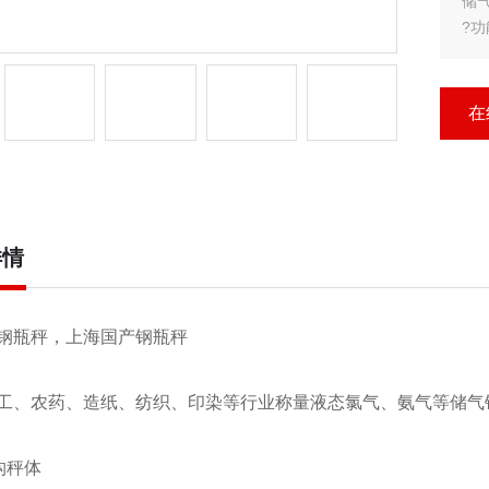
储
?
* 
* 
* 
在
*
?
* 
详情
钢瓶秤，上海国产钢瓶秤
工、农药、造纸、纺织、印染等行业称量液态氯气、氨气等储气
架结构秤体