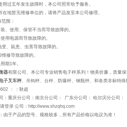
品使用过五年发生故障时，本公司照常给予服务。
户所在地暂无维修单位的，请将产品发至本公司修理。
修范围：
安装、使用、保管不当而导致故障的。
定使用电源而导致故障的。
、地变、鼠患、虫害导致故障的。
拆卸维修导致故障的。
保用期1年。
衡器
有限公司、本公司专业销售电子秤系列！物美价廉，质量保
电子叉车秤
、吊钩秤、台秤、防爆秤、钢瓶秤、和各类非标特殊
-602 : ：耿超
司：重庆分公司：南京分公司： 广东分公司： 哈尔滨分公司：
 请登录 公司：
http://www.shzqhq.com
：由于产品的型号、规格较多，所有产品价格以电议为准！