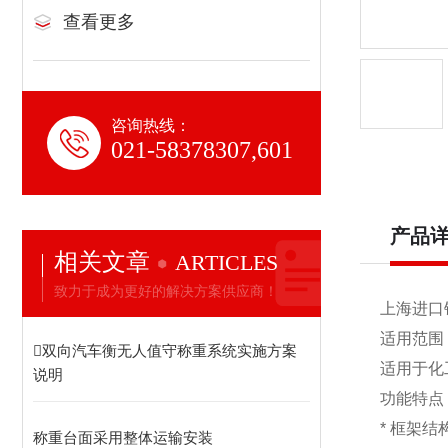
查看更多
咨询热线：
021-58378307,601
产品
相关文章
ARTICLES
致力于成为更好的解决方案供应商！
上海进口
适用范围
双向汽车衡无人值守称重系统实施方案
适用于化
说明
功能特点
* 框
称重台面采用整体运输安装