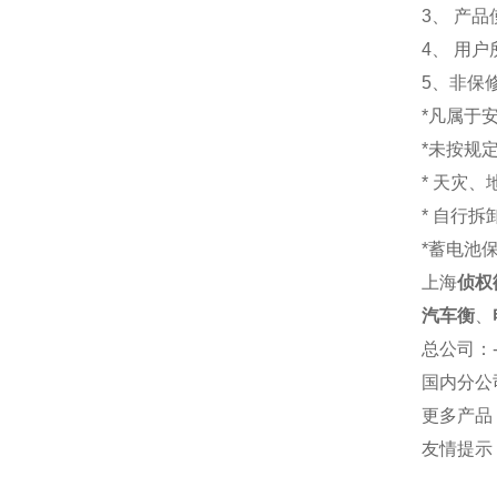
3、 产
4、 用
5、非保
*凡属于
*未按规
* 天灾
* 自行
*蓄电池
上海
侦权
汽车衡
、
总公司
：
国内分公
更多产品
友情提示