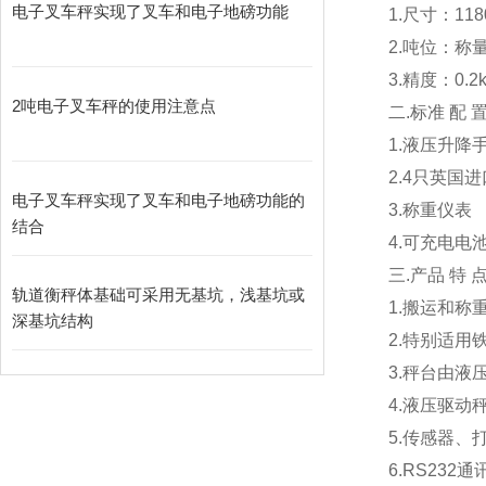
电子叉车秤实现了叉车和电子地磅功能
1.
尺寸：1180
2.
吨位：称量：
3.
精度：0.2kg
2吨电子叉车秤的使用注意点
二.标准 配 置
1.液压升降
2.4
只英国进
电子叉车秤实现了叉车和电子地磅功能的
3.称重仪表
结合
4.可充电电
三.产品 特 点
轨道衡秤体基础可采用无基坑，浅基坑或
1.
搬运和称
深基坑结构
2.
特别适用
3.
秤台由液
4.
液压驱动
5.
传感器、打
6.RS232
通