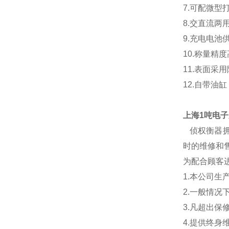
7.
可配微型
8.
交直流两
9.
充电电池
10.
称量精度
11.表面采
12.自带油
上海1吨电
侦权衡器
时的维修和售
为配合顾客
1.本公司生
2.一般情
3.凡超出
4.提供终身