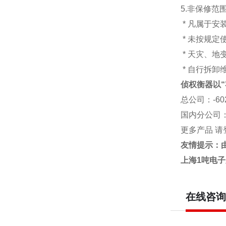
5.非保修范
* 凡属于
* 未按规定
* 天灾、
* 自行拆卸
侦权衡器以“
总公司
：-6
国内分公司
更多产品 请
友情提示：
上海1吨电
在线咨询