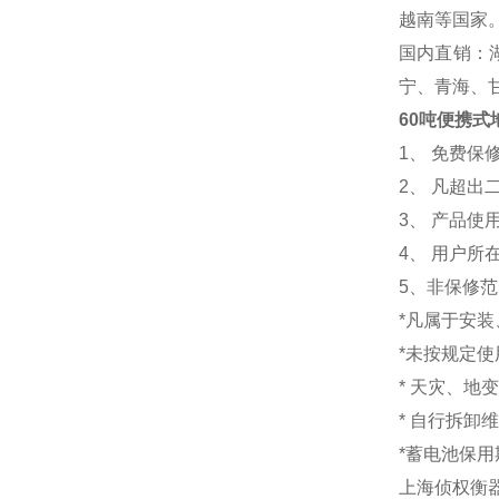
越南等国家
国内直销：
宁、青海、
60吨便携式
1
、 免费保
2、 凡超
3、 产品
4、 用户
5、非保修
*凡属于安
*未按规定
* 天灾、地
* 自行拆卸
*蓄电池保用
上海侦权衡