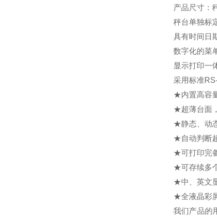
产品尺寸：秤重
秤台单独标
具有时间日
数字化的菜
显示打印一
采用标准R
★内置高容
★超薄台面
★静态、动
★自动判断
★可打印完
★可存续多
★中、英文
★全液晶彩
我们产品的