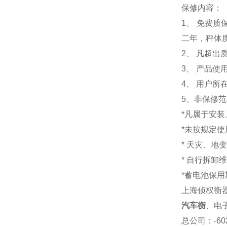
保修内容：
1
、 免费质
二年，秤体
2、 凡超
3、 产品
4、 用户
5、非保修
*凡属于安
*未按规定
* 天灾、地
* 自行拆卸
*蓄电池保用
上海侦权衡
汽车衡
、电
总公司
：-6