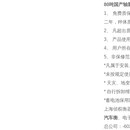
80吨国产轴
1
、 免费质
二年，秤体
2、 凡超
3、 产品
4、 用户
5、非保修
*凡属于安
*未按规定
* 天灾、地
* 自行拆卸
*蓄电池保用
上海侦权衡
汽车衡
、电
总公司
：-6