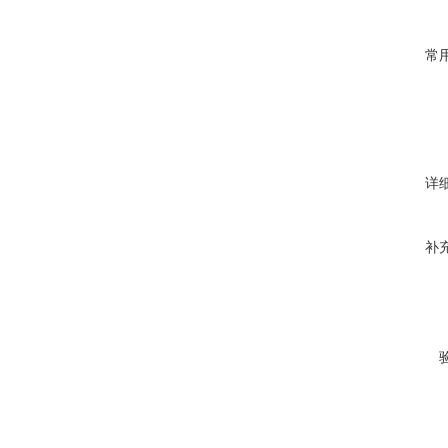
常
详
补