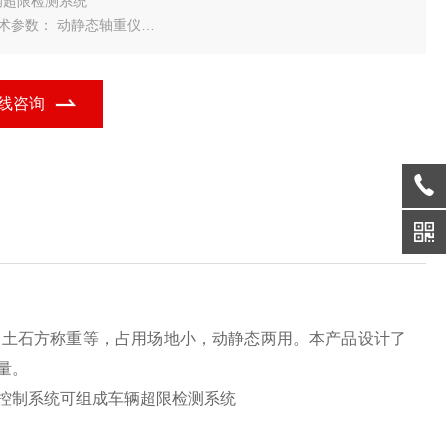
辆超限检测系统
技术参数： 动静态轴重仪
主要参数：
?动静态准确度：0.3%--10% 动静态称量车速：<30公里／小时
?单轴Z大秤量：30-50T Z大秤量：无限制
线咨询
面尺寸：3.4＊0.9m
，土石方称重等，占用场地小，动静态两用。本产品设计了
量。
控制系统可组成车辆超限检测系统