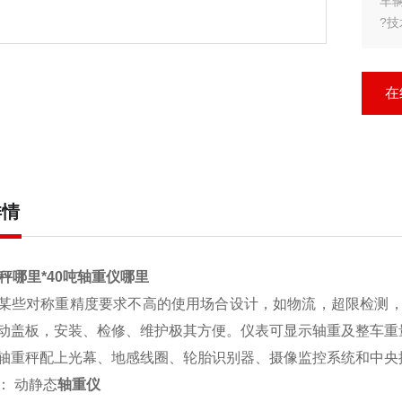
车
?
?
在
?台
详情
重秤哪里*40吨轴重仪哪里
某些对称重精度要求不高的使用场合设计，如物流，超限检测
动盖板，安装、检修、维护极其方便。仪表可显示轴重及整车重
轴重秤配上光幕、地感线圈、轮胎识别器、摄像监控系统和中央
： 动静态
轴重仪