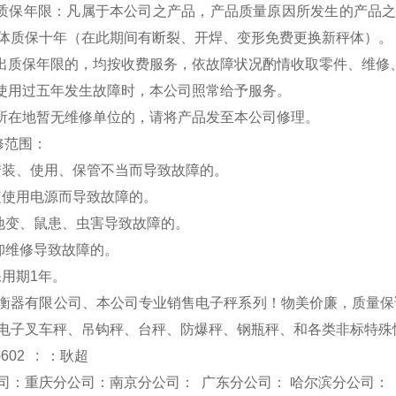
费质保年限：凡属于本公司之产品，产品质量原因所发生的产品
体质保十年（在此期间有断裂、开焊、变形免费更换新秤体）。
超出质保年限的，均按收费服务，依故障状况酌情收取零件、维修
品使用过五年发生故障时，本公司照常给予服务。
户所在地暂无维修单位的，请将产品发至本公司修理。
修范围：
安装、使用、保管不当而导致故障的。
定使用电源而导致故障的。
、地变、鼠患、虫害导致故障的。
拆卸维修导致故障的。
保用期1年。
衡器有限公司、本公司专业销售电子秤系列！物美价廉，质量保
电子叉车秤、吊钩秤、台秤、防爆秤、钢瓶秤、和各类非标特殊
-602 : ：耿超
司：重庆分公司：南京分公司： 广东分公司： 哈尔滨分公司：