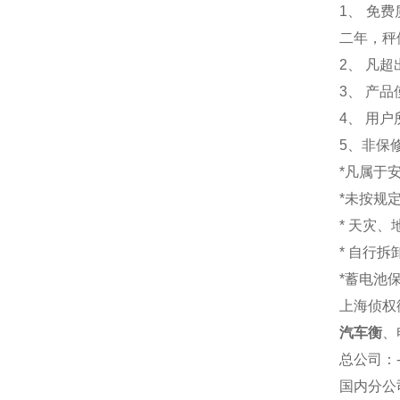
1
、 免
二年，秤
2、 凡
3、 产
4、 用
5、非保
*凡属于
*未按规
* 天灾
* 自行
*蓄电池
上海侦权
汽车衡
、
总公司
：
国内分公