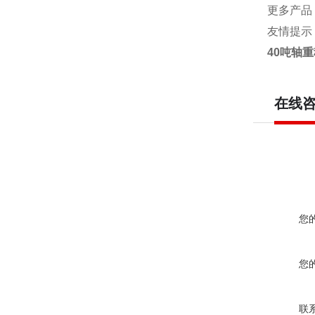
更多产品
友情提示
40吨轴
在线
您
您
联