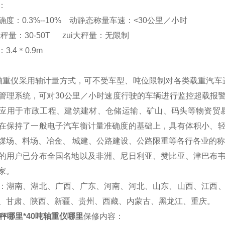
：
度：0.3%--10% 动静态称量车速：<30公里／小时
大秤量：30-50T zui大秤量：无限制
3.4＊0.9m
轴重仪
采用轴计量方式，可不受车型、吨位限制对各类载重汽车
管理系统，可对30公里／小时速度行驶的车辆进行监控超载报
应用于市政工程、建筑建材、仓储运输、矿山、码头等物资贸
在保持了一般电子汽车衡计量准确度的基础上，具有体积小、
煤场、料场、冶金、 城建、公路建设、公路限重等各行各业的
的用户已分布全国名地以及非洲、尼日利亚、赞比亚、津巴布
家。
：湖南、湖北、广西、广东、河南、河北、山东、山西、江西
、甘肃、陕西、新疆、贵州、西藏、内蒙古、黑龙江、重庆。
重秤哪里*40吨轴重仪哪里
保修内容：