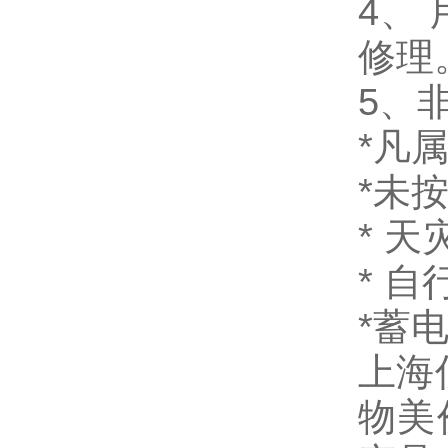
4、
修理
5、
*凡
*未
* 
* 
*蓄
上海
物美