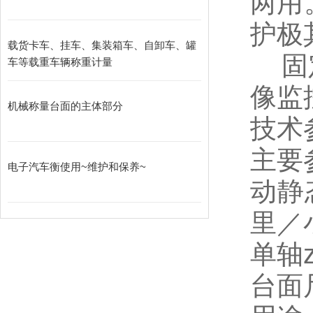
两用
护极
载货卡车、挂车、集装箱车、自卸车、罐
固
车等载重车辆称重计量
像监
机械称量台面的主体部分
技术
主要
电子汽车衡使用~维护和保养~
动静
里／
单轴z
台面尺