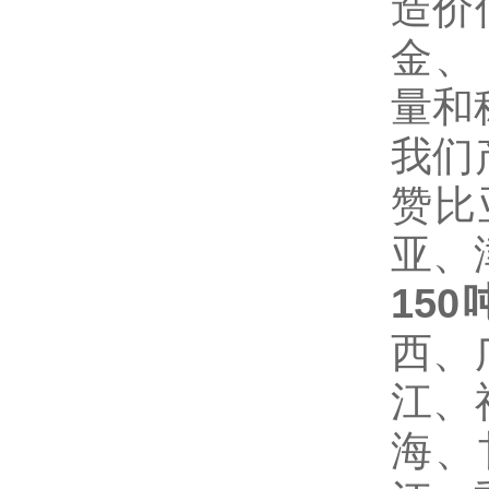
造价
金、
量和
我们
赞比
亚、
15
西、
江、
海、