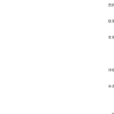
您
联
常
详
补