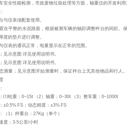
车安全性能检测，市政废物垃圾处理等方面，轴重仪的开发利用
：
台与仪表须配套使用。
置在平整的水泥路面，根据被测车辆的轴距调整秤台的间距。
厚度的垫片进行调整。
与仪表的通讯正常，电量显示在正常的范围。
；见示意图 详见使用说明书。
；见示意图 详见使用说明书。
态测量；见示意图开始测量时，保证秤台上无其他物品和行人
度
：
⑴轮重：0~15t （2）轴重：0~30t （3）整车重：0~1000
±0.5% FS；动态精度：±3% FS
：（1）秤重台：27Kg（单个）
度：3-5公里/小时