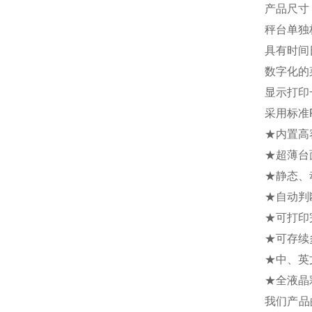
产品尺寸：
秤台单独
具有时间
数字化的
显示打印
采用标准
★内置高
★超薄台
★静态、
★自动判
★可打印
★可存续
★中、英
★全液晶
我们产品