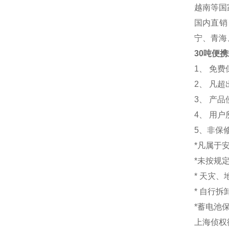
越南等国
国内直销
宁、青海
30吨便
1
、 免
2、 凡
3、 产
4、 用
5、非保
*凡属于
*未按规
* 天灾
* 自行
*蓄电池
上海侦权