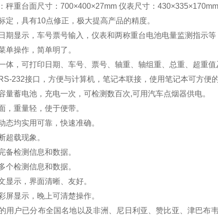
秤重台面尺寸：700×400×27mm 仪表尺寸：430×335×170m
标定，具有10点修正，极大提高产品的精度。
日期显示，车号票号输入，仪表和两称重台电池电量监测指示等
菜单操作，简单明了。
一体，可打印日期、车号、票号、轴重、轴组重、总重、超重值
RS-232接口，方便与计算机，笔记本联接，使用笔记本可方便
容量蓄电池，充电一次，可检测数百次,可用汽车点烟器供电。
面，重量轻，使于便带。
动态均实用可靠，快速准确。
断超载现象。
完备检测信息和数据。
多个检测信息和数据。
文显示，界面清晰、友好。
彩屏显示，晚上可清楚操作。
的用户已分布全国名地以及非洲、尼日利亚、赞比亚、津巴布