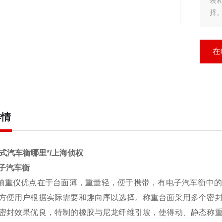
表
择
结
坡
在
详情
携式汽车衡哪里*/上海侦权
子汽车衡
轴重仪
优点在于台面薄，重量轻，便于携带，有电子
汽车衡
中
方便用户根据实际需要和趣向序以选择。称重台面采用多个密
密封效果优良，特制的橡胶与尼龙纤维引坡，使得动、静态称