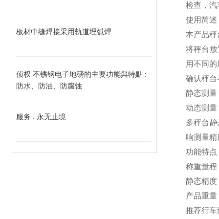
检查，汽
使用简述
板材中缝焊接采用轨道埋弧焊
本产品秤
将秤台放
用不同的
侦权 不锈钢电子地磅的主要功能與特點 :
确认秤台
防水、防油、防腐蚀
静态测量
动态测量
服务 . 永无止境
多秤台静
响测量精
功能特点
称重量程：
静态精度：
产品重量
推荐行车速