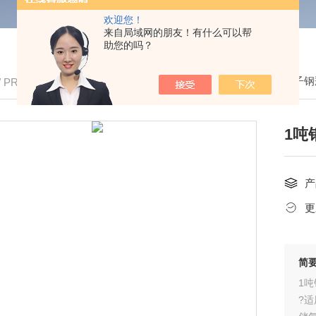
欢迎您！
来自局域网的朋友！有什么可以帮
助您的吗？
我的位置：
首页
>
产品中心
>
电子钢
/ PRODUCTS
1吨
产
更
简
1吨
?