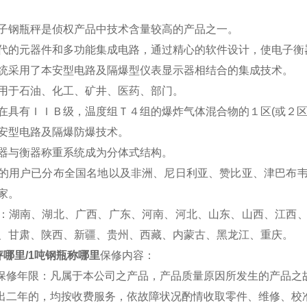
子钢瓶秤是侦权产品中技术含量较高的产品之一。
代的元器件和多功能集成电路，通过精心的软件设计，使电子衡
统采用了本安型电路及隔爆型仪表显示器相结合的集成技术。
用于石油、化工、矿井、医药、部门。
在具有ＩＩＢ级，温度组Ｔ４组的爆炸气体混合物的１区(或２区
安型电路及隔爆防爆技术。
器与衡器称重系统成为分体式结构。
的用户已分布全国名地以及非洲、尼日利亚、赞比亚、津巴布
家。
：湖南、湖北、广西、广东、河南、河北、山东、山西、江西
、甘肃、陕西、新疆、贵州、西藏、内蒙古、黑龙江、重庆。
秤哪里/1吨钢瓶称哪里
保修内容：
费保修年限：凡属于本公司之产品，产品质量原因所发生的产品之
超出二年的，均按收费服务，依故障状况酌情收取零件、维修、校