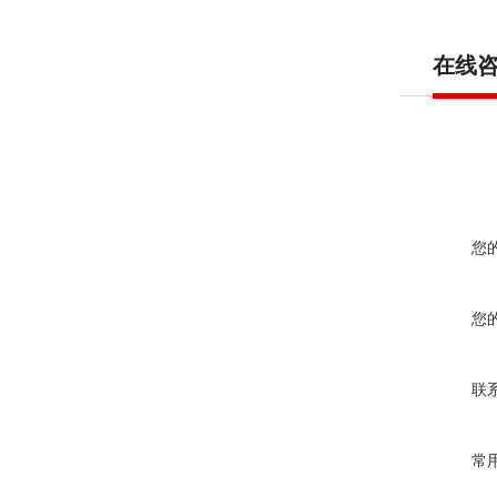
在线
您
您
联
常