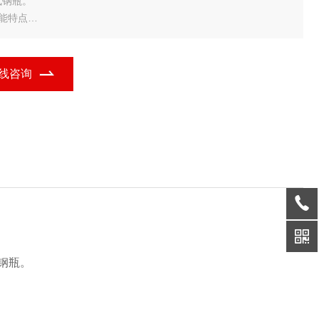
气钢瓶。
功能特点
框架结构秤体
数字显示，计量准确
钢瓶支架方便钢瓶旋转
线咨询
 可选配定值输出、报警提示功能
技术参数
标准等级：OIML Ⅲ
钢瓶。