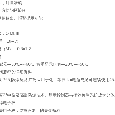
字显示，计量准确
支架方便钢瓶旋转
配定值输出、报警提示功能
等级：OIML Ⅲ
重：1t---3t
格（M）：0.8×1.2
度
器—30℃---+60℃ 称重显示仪表—20℃---+50℃
钢瓶秤
的详细资料：
级IP65,防爆防腐,广泛应用于化工等行业■电瓶充足可连续使用
。
安型电路及隔爆防爆技术。显示控制器与衡器称重系统成为分体
爆电子秤
爆电子称，防爆衡器，防爆钢瓶秤