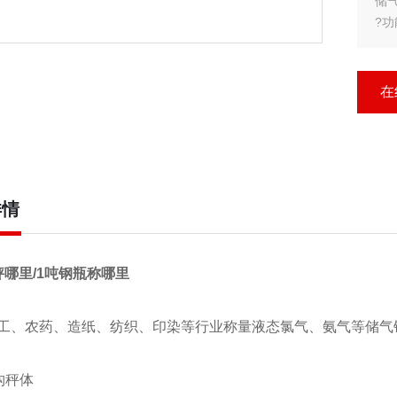
储
?
* 
* 
* 
在
*
?
* 
详情
秤哪里/1吨钢瓶称哪里
工、农药、造纸、纺织、印染等行业称量液态氯气、氨气等储气
架结构秤体