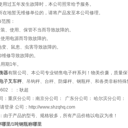
品使用过五年发生故障时，本公司照常给予服务。
户所在地暂无维修单位的，请将产品发至本公司修理。
修范围：
安装、使用、保管不当而导致故障的。
定使用电源而导致故障的。
、地变、鼠患、虫害导致故障的。
拆卸维修导致故障的。
保用期1年。
衡器
有限公司、本公司专业销售电子秤系列！物美价廉，质量保
电子叉车秤
、吊钩秤、台秤、防爆秤、钢瓶秤、和各类非标特殊
-602 : ：耿超
司：重庆分公司：南京分公司： 广东分公司： 哈尔滨分公司：
 请登录 公司：
http://www.shzqhq.com
：由于产品的型号、规格较多，所有产品价格以电议为准！
秤哪里/1吨钢瓶称哪里