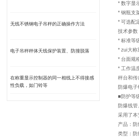
* 数
* 钢瓶
* 可选
无线不锈钢电子吊秤的正确操作方法
技术参数
* 标准
*
zui大称
电子吊秤秤体天线保护装置、防撞脱落
* 台面规
* 工作温
在称重显示控制器的同一相线上不得接感
秤台和传感
性负载，如门铃等
防爆
电子
■防护等
防爆线管
采用了本
产品：防
类型：防