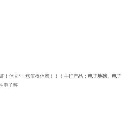
证！信誉*！您值得信赖！！！主打产品：
电子地磅
、
电子
性电子秤