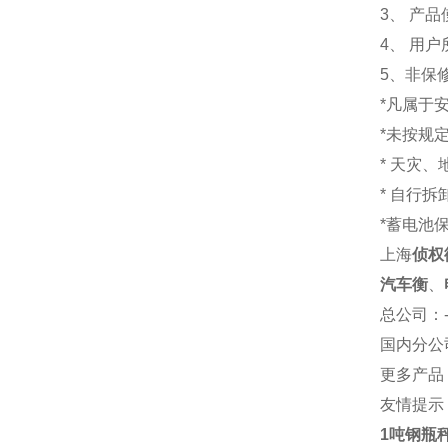
3、 产
4、 用
5、非保
*凡属于
*未按规
* 天灾
* 自行
*蓄电池
上海
侦权
汽车衡
、
总公司
：
国内分公
更多产品
友情提示
1吨钢瓶