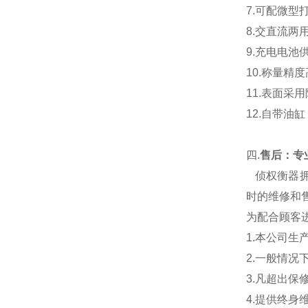
7.
可配微型
8.
交直流两
9.
充电电池
10.
称量精度
11.表面采
12.自带油
四.
售后：专业
侦权衡器
时的维修和售
为配合顾客
1.本公司生
2.一般情
3.凡超出
4.提供终身