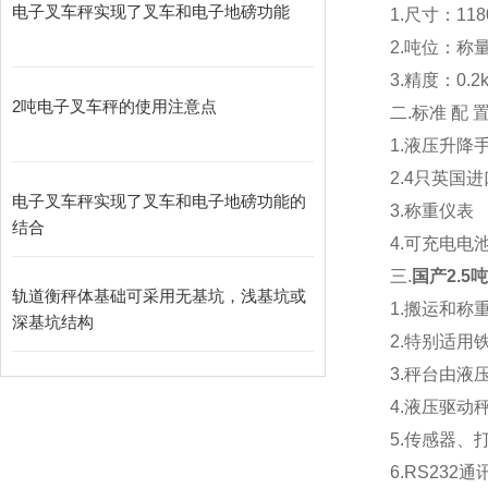
电子叉车秤实现了叉车和电子地磅功能
1.
尺寸：1180
2.
吨位：称量：
3.
精度：0.2kg
2吨电子叉车秤的使用注意点
二.标准 配 置
1.液压升降
2.4
只英国进
电子叉车秤实现了叉车和电子地磅功能的
3.称重仪表
结合
4.可充电电
三.
国产2.5
轨道衡秤体基础可采用无基坑，浅基坑或
1.
搬运和称
深基坑结构
2.
特别适用
3.
秤台由液
4.
液压驱动
5.
传感器、打
6.RS232
通