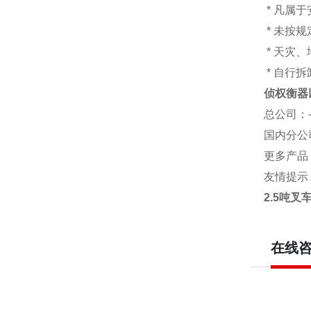
* 凡属
* 未按
* 天灾
* 自行
侦权衡器
总公司
：
国内分公
更多产品
友情提示
2.5吨叉
在线