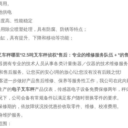
两用。
池供电
精度高、性能稳定
面采用除尘喷塑处理，具有防腐、防锈等特点；
带油缸，具有提升、下降和移动等功能；
叉车秤哪里*/2.5吨叉车秤侦权*
售后：专业的维修服务队伍 + *的售
器拥有专业的技术人员从事各类计量衡器／仪器的技术维修服
和售后服务。让您买的安心!用的放心!让您没有没有后顾之忧!
客进一步做好产品售后维修、保养等服务性工作，我公司在此向
司生产的
电子叉车秤
产品仪表，传感器电子设备免费保修两年，秤
情况下，公司会备有常规备件以满足客户随时替换零件的要求。
出保修期的，依故障状况按优惠价收取零件、维修、校准费用。
终身维护服务。
修范围：