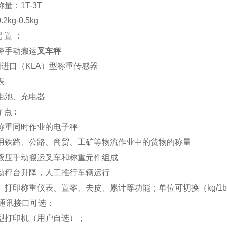
量：1T-3T
2kg-0.5kg
 置 ：
升降手动搬运
叉车秤
进口（KLA）型称重传感器
表
电电池、充电器
 点 :
称重同时作业的电子秤
用铁路、公路、商贸、工矿等物流作业中的货物的称量
液压手动搬运叉车和称重元件组成
动秤台升降，人工推行车辆运行
、打印称重仪表、置零、去皮、累计等功能；单位可切换（kg/1
通讯接口可选；
型打印机（用户自选）；