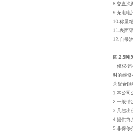
8.
交直流
9.
充电电
10.
称量
11.表
12.自
四.
2.5吨
侦权衡
时的维修
为配合顾
1.本公
2.一般
3.凡超
4.提供
5.非保