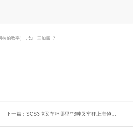
阿拉伯数字），如：三加四=7
下一篇：
SCS3吨叉车秤哪里**3吨叉车秤上海侦权衡器*