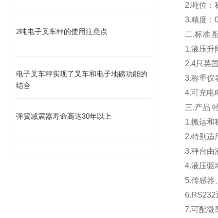
2.
吨位：称
3.
精度：0.
2吨电子叉车秤的使用注意点
二.标准 配
1.液压
2.4
只英国
电子叉车秤实现了叉车和电子地磅功能的
3.称重仪
结合
4.可充
三.产品 特
弹簧减震器寿命高达30年以上
1.
搬运和
2.
特别适
3.
秤台由
4.
液压驱
5.
传感器
6.RS232
7.
可配微