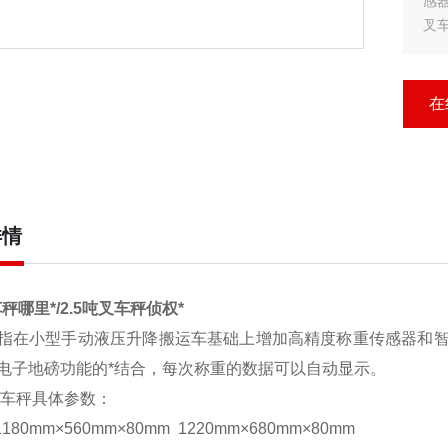
感
叉
?
?
在
详情
车秤哪里*/2.5吨叉车秤侦权*
指在小型手动液压升降搬运车基础上增加高精度称重传感器和
电子地磅功能的*结合，每次称重的数据可以自动显示。
车秤
具体参数：
80mm×560mm×80mm 1220mm×680mm×80mm