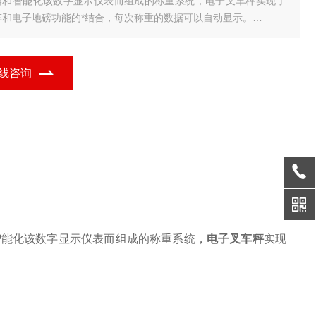
器和智能化该数字显示仪表而组成的称重系统，电子叉车秤实现了
车和电子地磅功能的*结合，每次称重的数据可以自动显示。
一.电子叉车秤具体参数：
?1.尺寸：1180mm×560mm×80mm 1220mm×680mm×80mm
线咨询
智能化该数字显示仪表而组成的称重系统，
电子
叉车秤
实现