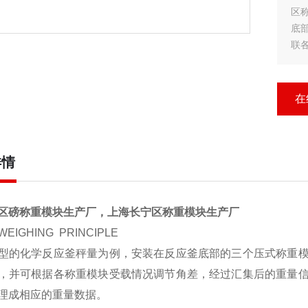
区
底
联
汇
将
?称
在
详情
区磅称重模块生产厂，上海长宁区称重模块生产厂
IGHING PRINCIPLE
型的化学反应釜秤量为例，安装在反应釜底部的三个压式称重
，并可根据各称重模块受载情况调节角差，经过汇集后的重量
处理成相应的重量数据。