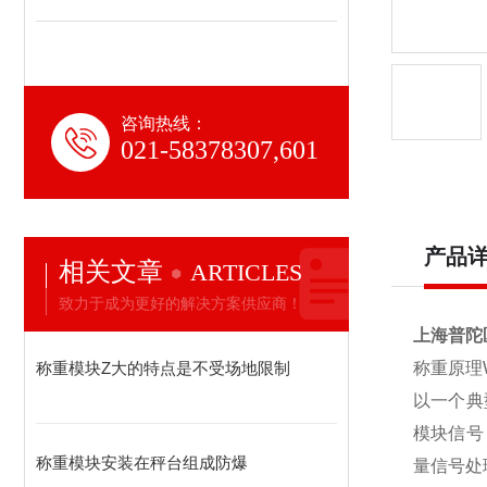
咨询热线：
021-58378307,601
产品
相关文章
ARTICLES
致力于成为更好的解决方案供应商！
上海普陀
称重模块Z大的特点是不受场地限制
称重原理WE
以一个典
模块信号
称重模块安装在秤台组成防爆
量信号