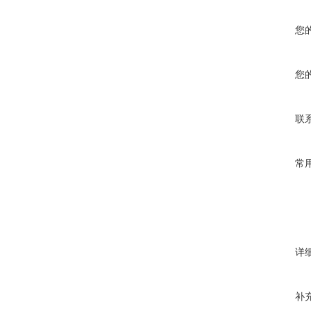
您
您
联
常
详
补