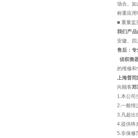
场合。如
称重应用WE
■ 重量监
我们产品
安徽、四
售后：专业
侦权衡
的维修和
上海普陀
向顾客
郑
1.本公
2.一般
3.凡超
4.提供
5.非保