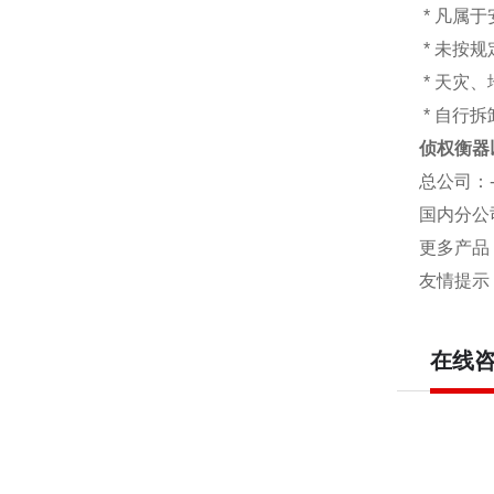
* 凡属
* 未按
* 天灾
* 自行
侦权衡器
总公司
：
国内分公
更多产品
友情提示
在线