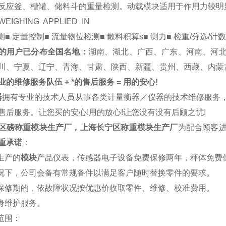
反应釜、槽罐、储料斗的重量检测。动载模块适用于作用力较明
IGHING APPLIED IN
测■ 定量控制■ 流量物位检测■ 散料积算s■ 测力■ 检重/分选/计数
的用户已分布全国名地：
湖南、湖北、广西、广东、河南、河
川、宁夏、辽宁、青海、甘肃、陕西、新疆、贵州、西藏、内蒙
的维修服务队伍 + *的售后服务 = 用的安心!
器
拥有专业的技术人员从事各类计量衡器／仪器的技术维修服务
售后服务。让您买的安心!用的放心!让您没有没有后顾之忧!
区磅称重模块生产厂，上海长宁区称重模块生产厂
为配合顾客
重承诺
：
司生产的
模块
产品仪表，传感器电子设备免费保修两年，秤体免费
情况下，公司会备有常规备件以满足客户随时替换零件的要求。
出保修期的，依故障状况按优惠价收取零件、维修、校准费用。
终身维护服务。
修范围：